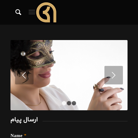
Next
1
2
3
ارسال پیام
Name
*