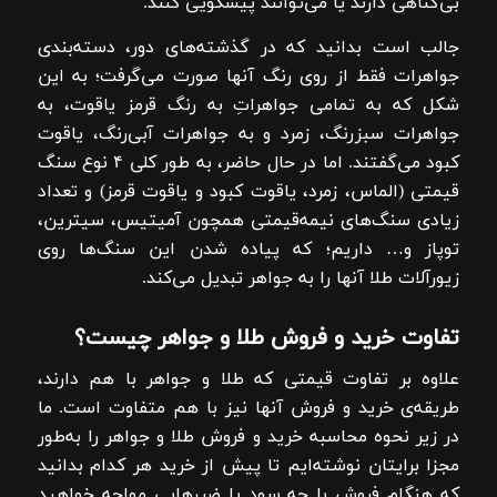
بی‌گناهی دارند یا می‌توانند پیشگویی کنند.
جالب است بدانید که در گذشته‌های دور، دسته‌بندی
جواهرات فقط از روی رنگ آنها صورت می‌گرفت؛ به این
شکل که به تمامی جواهراتِ به رنگ قرمز یاقوت، به
جواهرات سبزرنگ، زمرد و به جواهرات آبی‌رنگ، یاقوت
کبود می‌گفتند. اما در حال حاضر، به طور کلی ۴ نوع سنگ
قيمتی (الماس، زمرد، ياقوت کبود و ياقوت قرمز) و تعداد
زیادی سنگ‌های نيمه‌قيمتی همچون آميتيس، سيترين،
توپاز و… داریم؛ که پياده شدن اين سنگ‌ها روی
زیورآلات طلا آنها را به جواهر تبديل می‌کند.
تفاوت خرید و فروش طلا و جواهر چیست؟
علاوه بر تفاوت قیمتی که طلا و جواهر با هم دارند،
طریقه‌ی خرید و فروش آنها نیز با هم متفاوت است. ما
در زیر نحوه محاسبه خرید و فروش طلا و جواهر را به‌طور
مجزا برایتان نوشته‌ایم تا پیش از خرید هر کدام بدانید
که هنگام فروش با چه سود یا ضررهایی مواجه خواهید