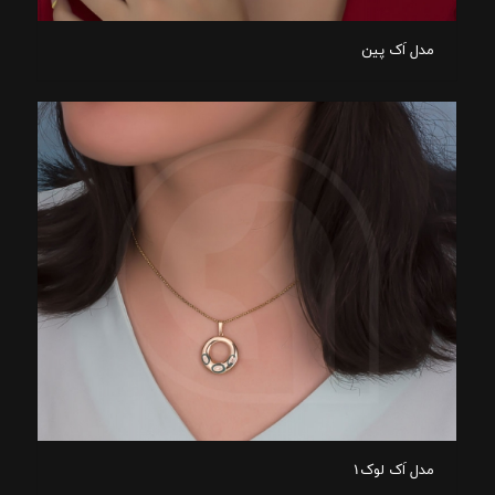
مدل اَک پین
مدل اَک لوک۱