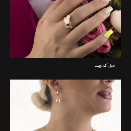
مدل اَک ویند