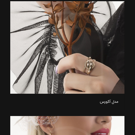
مدل اَکورس