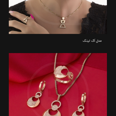
مدل اَک لینک