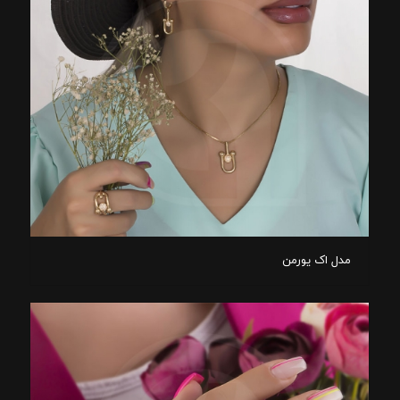
مدل اک یورمن