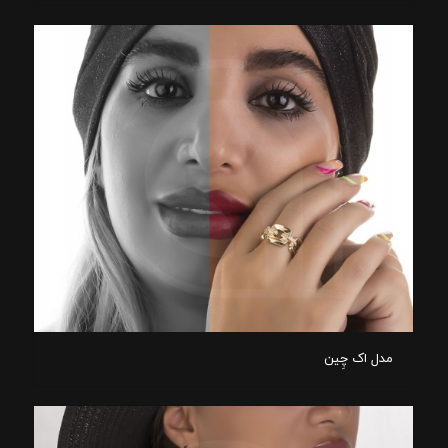
مدل اک چِین